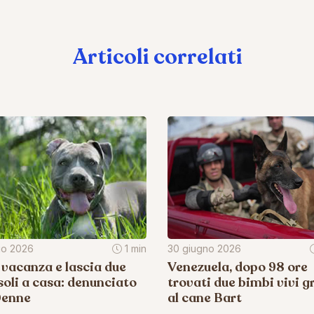
Articoli correlati
lio 2026
1 min
30 giugno 2026
 vacanza e lascia due
Venezuela, dopo 98 ore
soli a casa: denunciato
trovati due bimbi vivi g
0enne
al cane Bart