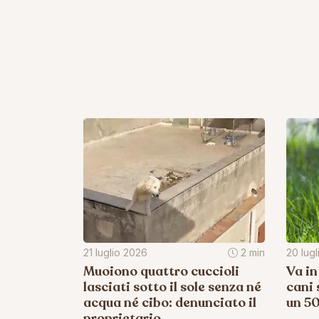
21 luglio 2026
2 min
20 lug
Muoiono quattro cuccioli
Va in
lasciati sotto il sole senza né
cani 
acqua né cibo: denunciato il
un 5
proprietario