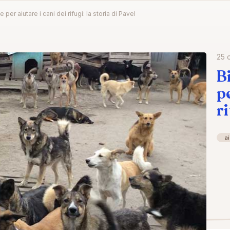
per aiutare i cani dei rifugi: la storia di Pavel
25 
B
p
ri
a