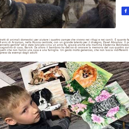
tratti di animali domestici per aiutare i quattro zampe che vivono nei rifugi e nei canili. È quanto f
9 anni di Arzamas, nella Russia centrale
, con un grande talento per il disegno,
Pavel Abramov
. Il 
ennello gentile”
ed è stato lanciato circa un anno fa, grazie anche alla
mamma Ekaterina Bolshakov
 cagnolino di casa,
Barsik
. Da allora il bambino ha deciso di onorare la memoria del suo quattro z
uelli che non hanno una casa e una famiglia. Un gesto molto generoso, che non lascia indifferenti
preso da esempi dagli adulti