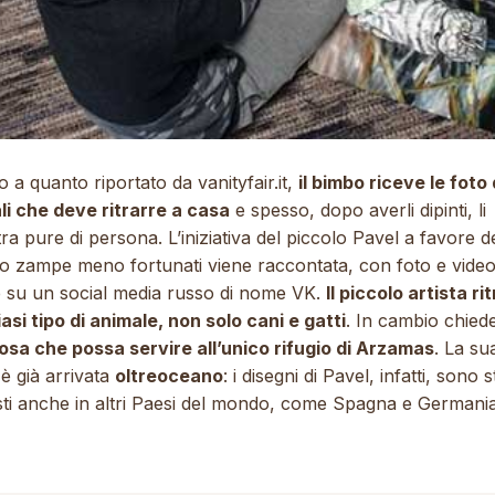
o a quanto riportato da
vanityfair.it
,
il bimbo riceve le foto 
li che deve ritrarre a casa
e spesso, dopo averli dipinti, li
ra pure di persona. L’iniziativa del piccolo Pavel a favore d
ro zampe meno fortunati viene raccontata, con foto e video
 su un social media russo di nome VK
.
Il piccolo artista ri
asi tipo di animale, non solo cani e gatti
. In cambio chied
osa che possa servire all’unico rifugio di Arzamas
. La su
 è già arrivata
oltreoceano
: i disegni di Pavel, infatti, sono s
esti anche in altri Paesi del mondo, come Spagna e Germania