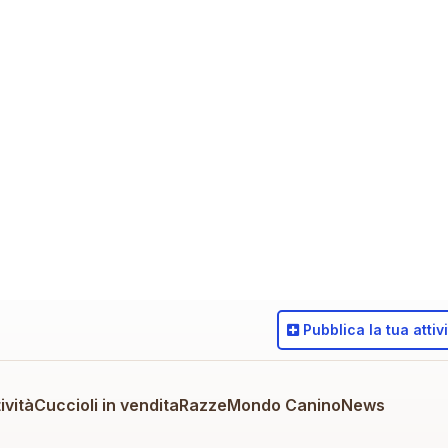
Pubblica
la tua attiv
ività
Cuccioli in vendita
Razze
Mondo Canino
News