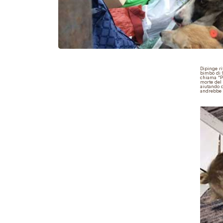
Dipinge ri
bimbo di 
chiama
“P
morte del
aiutando q
andrebbe 