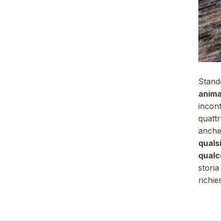
Stand
anima
incont
quatt
anche
qualsi
qualc
storia
richi