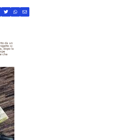
atto da
un
progetto si
a
, dopo la
ampe
 e che