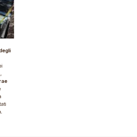
degli
ei
,
trae
e
a
tati
.