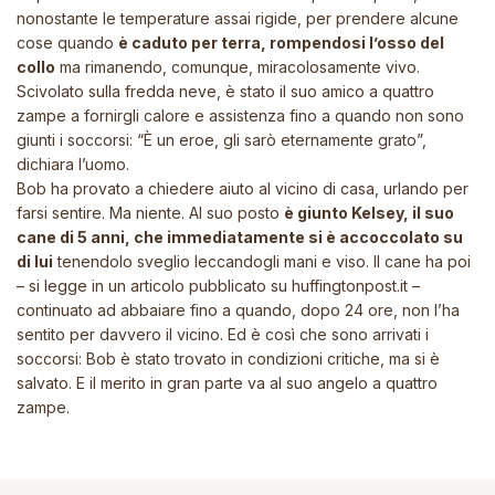
nonostante le temperature assai rigide, per prendere alcune
cose quando
è caduto per terra, rompendosi l’osso del
collo
ma rimanendo, comunque, miracolosamente vivo.
Scivolato sulla fredda neve, è stato il suo amico a quattro
zampe a fornirgli calore e assistenza fino a quando non sono
giunti i soccorsi: “È un eroe, gli sarò eternamente grato”,
dichiara l’uomo.
Bob ha provato a chiedere aiuto al vicino di casa, urlando per
farsi sentire. Ma niente. Al suo posto
è giunto Kelsey, il suo
cane di 5 anni, che immediatamente si è accoccolato su
di lui
tenendolo sveglio leccandogli mani e viso. Il cane ha poi
– si legge in un articolo pubblicato su huffingtonpost.it –
continuato ad abbaiare fino a quando, dopo 24 ore, non l’ha
sentito per davvero il vicino. Ed è così che sono arrivati i
soccorsi: Bob è stato trovato in condizioni critiche, ma si è
salvato. E il merito in gran parte va al suo angelo a quattro
zampe.