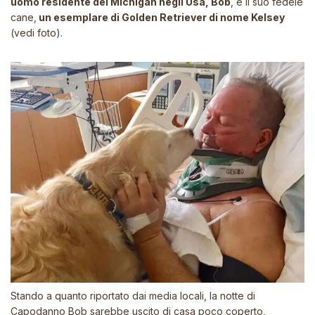
uomo residente del Michigan negli Usa, Bob
, e il suo fedele
cane,
un esemplare di Golden Retriever di nome Kelsey
(vedi foto).
Stando a quanto riportato dai media locali, la notte di
Capodanno Bob sarebbe uscito di casa poco coperto,