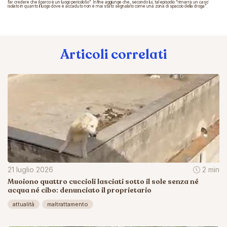
far credere che il parco è un luogo pericoloso”. Infine aggiunge che, secondo lui, tal episodio “rimarrà un caso
isolato in quanto il luogo dove è accaduto non è mai stato segnalato come una zona di spaccio della droga”.
Articoli correlati
21 luglio 2026
2 min
Muoiono quattro cuccioli lasciati sotto il sole senza né
acqua né cibo: denunciato il proprietario
attualità
maltrattamento