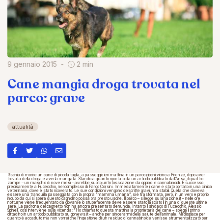
9 gennaio 2015
2 min
Cane mangia droga trovata nel
parco: grave
attualità
Rischia di morire un cane di piccola taglia, a passeggio ieri mattina in un parco giochi vicino a Firenze, dopo aver
trovata della droga e averla mangiata. Stando a quanto riportato da un articolo pubblicato dall’Ansa, il quattro
zampe – un maschio di nove mesi – avrebbe subito un’intossicazione da oppioidi e cannabinoidi. È successo
precisamente a Fucecchio, nel complesso di Parco Corsini. Immediatamente il cane è stato portato in una clinica
veterinaria, dove è stato ricoverato. Le sue condizioni vengono descritte gravi, ma stabili. Quella che doveva
essere una tranquilla passeggiata con la propria “mamma umana”, si è trasformata, però, in un vero e proprio
incubo da cui si spera questo cagnolino possa ora presto uscire. Il parco – si legge su lanazione.it – nelle ore
notturne viene frequentato da giovani e lo stupefacente deve essere stato lasciato lì in una di queste ultime
sere. La padrona del cagnetto non ha ancora presentato denuncia. Intanto il sindaco di Fucecchio, Alessio
Spinelli, così interviene sulla vicenda: “Ho chiamato questa mattina la proprietaria del cane – spiega il primo
cittadino in un articolo pubblicato su gonews.it – anche per sincerarmi della salute dell’animale. Mi dispiace per
quanto è accaduto ma non vorrei che l’ingestione di un residuo di cannabinoide venisse strumentalizzato per