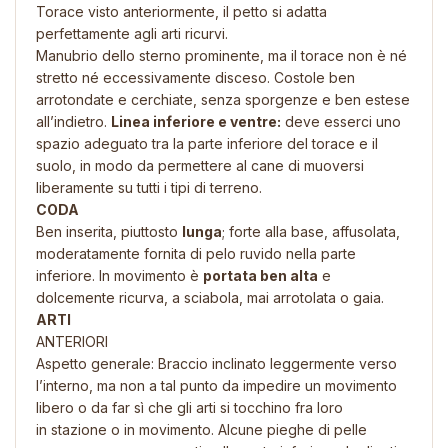
Torace visto anteriormente, il petto si adatta
perfettamente agli arti ricurvi.
Manubrio dello sterno prominente, ma il torace non è né
stretto né eccessivamente disceso. Costole ben
arrotondate e cerchiate, senza sporgenze e ben estese
all’indietro.
Linea inferiore e ventre:
deve esserci uno
spazio adeguato tra la parte inferiore del torace e il
suolo, in modo da permettere al cane di muoversi
liberamente su tutti i tipi di terreno.
CODA
Ben inserita, piuttosto
lunga
; forte alla base, affusolata,
moderatamente fornita di pelo ruvido nella parte
inferiore. In movimento è
portata ben alta
e
dolcemente ricurva, a sciabola, mai arrotolata o gaia.
ARTI
ANTERIORI
Aspetto generale: Braccio inclinato leggermente verso
l’interno, ma non a tal punto da impedire un movimento
libero o da far sì che gli arti si tocchino fra loro
in stazione o in movimento. Alcune pieghe di pelle