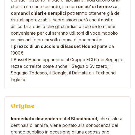
che sia un cane testardo, ma con
un po’ di fermezza,
comandi chiari e semplic
i potremmo ottenere già dei
risultati apprezzabili, ricordiamoci però che il nostro
amico farà quello che gli chiediamo solo se lo ritiene
conveniente per cui saranno utili toni di voce mooolto
ammiccanti e premi sotto forma di bocconcino.
Il
prezzo di un cucciolo di Basset Hound
parte da
1000€.
Il Basset Hound appartiene al Gruppo FCI 6 dei Segugi e
razze correlate come anche il
Seguzio Svizzero
, il
Segugio Tedesco
, il
Beagle
, il
Dalmata
e il
Foxhound
Inglese
.
Origine
Immediato discendente del Bloodhound
, che risale a
centinaia di anni fa; viene portato alla conoscenza del
grande pubblico in occasione di una esposizione