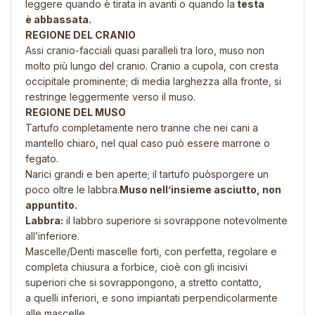
leggere quando è tirata in avanti o quando la
testa
è abbassata.
REGIONE DEL CRANIO
Assi cranio-facciali quasi paralleli tra loro, muso non
molto più lungo del cranio. Cranio a cupola, con cresta
occipitale prominente; di media larghezza alla fronte, si
restringe leggermente verso il muso.
REGIONE DEL MUSO
Tartufo completamente nero tranne che nei cani a
mantello chiaro, nel qual caso può essere marrone o
fegato.
Narici grandi e ben aperte; il tartufo puòsporgere un
poco oltre le labbra.
Muso nell’insieme asciutto, non
appuntito.
Labbra:
il labbro superiore si sovrappone notevolmente
all’inferiore.
Mascelle/Denti mascelle forti, con perfetta, regolare e
completa chiusura a forbice, cioè con gli incisivi
superiori che si sovrappongono, a stretto contatto,
a quelli inferiori, e sono impiantati perpendicolarmente
alle mascelle.