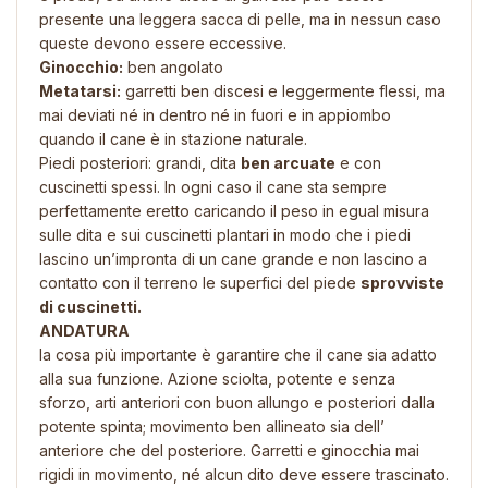
presente una leggera sacca di pelle, ma in nessun caso
queste devono essere eccessive.
Ginocchio:
ben angolato
Metatarsi:
garretti ben discesi e leggermente flessi, ma
mai deviati né in dentro né in fuori e in appiombo
quando il cane è in stazione naturale.
Piedi posteriori: grandi, dita
ben arcuate
e con
cuscinetti spessi. In ogni caso il cane sta sempre
perfettamente eretto caricando il peso in egual misura
sulle dita e sui cuscinetti plantari in modo che i piedi
lascino un’impronta di un cane grande e non lascino a
contatto con il terreno le superfici del piede
sprovviste
di cuscinetti.
ANDATURA
la cosa più importante è garantire che il cane sia adatto
alla sua funzione. Azione sciolta, potente e senza
sforzo, arti anteriori con buon allungo e posteriori dalla
potente spinta; movimento ben allineato sia dell’
anteriore che del posteriore. Garretti e ginocchia mai
rigidi in movimento, né alcun dito deve essere trascinato.