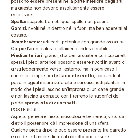
possono essere presenti nella parte inferiore degli arti,
ma queste non devono assolutamente essere
eccessive.
Spalla:
scapole ben oblique; spalle non pesanti.
Gomiti:
rivolti né in dentro né in fuori, ma ben aderenti al
costato.
Avambraccio:
arti corti, potenti e con grande ossatura.
Carpo:
l’arrembatura è altamente indesiderabile.
Piedi anteriori:
grandi, dita ben arcuate e con cuscinetti
spessi. I piedi anteriori possono essere rivolti in avanti o
girati leggermente verso l’esterno, ma in ogni caso il
cane sta sempre
perfettamente eretto
, caricando il
peso in egual misura sulle dita e sui cuscinetti plantari, in
modo che i piedi lascino un’impronta di un cane grande
e non lascino a contatto con il terreno le superfici del
piede
sprovviste di cuscinetti.
POSTERIORI
Aspetto generale: molto muscolosi e ben eretti; visto da
dietro il posteriore dà l’impressione di una sfera.
Qualche piega di pelle può essere presente fra garretto
e piede, ed anche dietro al garretto può essere