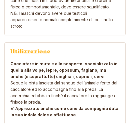
cane che mostri in modo evidente anomalie d’ordine
fisico o comportamentale, deve essere squalificato.
N.B. I maschi devono avere due testicoli
apparentemente normali completamente discesi nello
scroto.
Utilizzazione
Cacciatore in muta e allo scoperto, specializzato in
quella alla volpe, lepre, opossum, fagiano, ma
anche (e soprattutto) cinghiali, caprioli, cervi.
Segue la pista lasciata dal sangue dell’animale ferito dal
cacciatore ed lo accompagna fino alla preda. La
accerchia ed abbaia finchè il cacciatore lo raggiunge e
finisce la preda.
E’ Apprezzato anche come cane da compagnia data
la sua indole dolce e affettuosa.