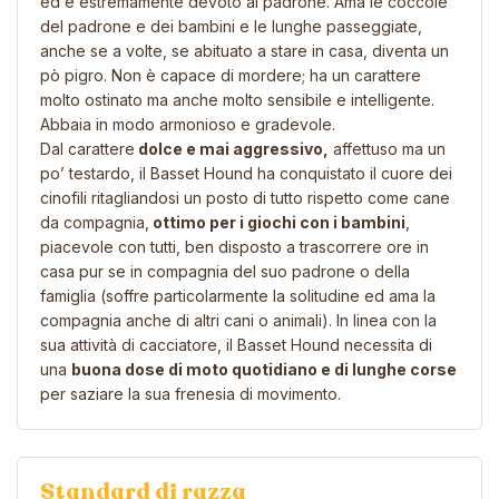
ed è estremamente devoto al padrone. Ama le coccole
del padrone e dei bambini e le lunghe passeggiate,
anche se a volte, se abituato a stare in casa, diventa un
pò pigro. Non è capace di mordere; ha un carattere
molto ostinato ma anche molto sensibile e intelligente.
Abbaia in modo armonioso e gradevole.
Dal carattere
dolce e mai aggressivo,
affettuso ma un
po’ testardo, il Basset Hound ha conquistato il cuore dei
cinofili ritagliandosi un posto di tutto rispetto come cane
da compagnia,
ottimo per i giochi con i bambini
,
piacevole con tutti, ben disposto a trascorrere ore in
casa pur se in compagnia del suo padrone o della
famiglia (soffre particolarmente la solitudine ed ama la
compagnia anche di altri cani o animali). In linea con la
sua attività di cacciatore, il Basset Hound necessita di
una
buona dose di moto quotidiano e di lunghe corse
per saziare la sua frenesia di movimento.
Standard di razza