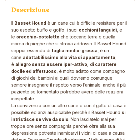
Descrizione
Il
Basset Hound
è un cane cui è difficile resisitere per il
suo aspetto buffo e goffo, i suoi
occhioni languidi
, e
le
orecchie-cotolette
che toccano terra e quella
marea di pieghe che si ritrova addosso. Il Basset Hound
seppur essendo di
taglia medio-grossa
, è un
cane
adattabilissimo alla vita di appartamento
,
è
allegro senza essere iper-attivo,
di carattere
docile ed affettuoso
, è molto adatto come compagno
di giochi dei bambini ai quali dovremo comunque
sempre insegnare il rispetto verso l’animale: anche il più
paziente se tormentato potrebbe avere delle reazioni
inaspettate.
La convivenza con un altro cane o con il gatto di casa è
possibile ed anzi auspicabile perchè il Basset Hound
si
intristisce se vive da solo
. Non lasciatelo mai per
troppe ore senza compagnia perchè oltre alla sua
depressione potreste inamicarvi i vicini di casa a causa
del suo “bizzarro” modo di abbaiare. Molti dicono di lui