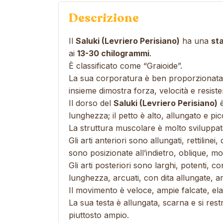
Descrizione
Il
Saluki (Levriero Perisiano)
ha una
st
ai
13-30 chilogrammi
.
È classificato come “Graioide”.
La sua corporatura è ben proporzionata, 
insieme dimostra forza, velocità e resist
Il dorso del
Saluki (Levriero Perisiano)
è
lunghezza; il petto è alto, allungato e pic
La struttura muscolare è molto sviluppata,
Gli arti anteriori sono allungati, rettilin
sono posizionate all’indietro, oblique, mo
Gli arti posteriori sono larghi, potenti, co
lunghezza, arcuati, con dita allungate, arr
Il movimento è veloce, ampie falcate, ela
La sua testa è allungata, scarna e si rest
piuttosto ampio.