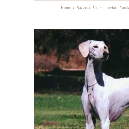
Home
>
Razze
>
Saluki (Levriero Persi