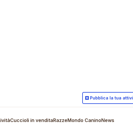
Pubblica
la tua attiv
ività
Cuccioli in vendita
Razze
Mondo Canino
News