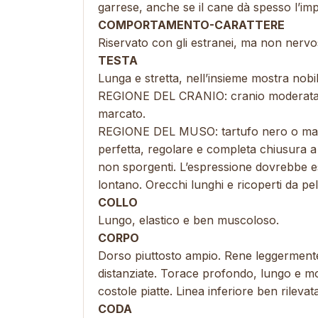
garrese, anche se il cane dà spesso l’imp
COMPORTAMENTO-CARATTERE
Riservato con gli estranei, ma non nervos
TESTA
Lunga e stretta, nell’insieme mostra nobil
REGIONE DEL CRANIO: cranio moderatam
marcato.
REGIONE DEL MUSO: tartufo nero o marro
perfetta, regolare e completa chiusura a f
non sporgenti. L’espressione dovrebbe es
lontano. Orecchi lunghi e ricoperti da peli 
COLLO
Lungo, elastico e ben muscoloso.
CORPO
Dorso piuttosto ampio. Rene leggerment
distanziate. Torace profondo, lungo e m
costole piatte. Linea inferiore ben rilevat
CODA