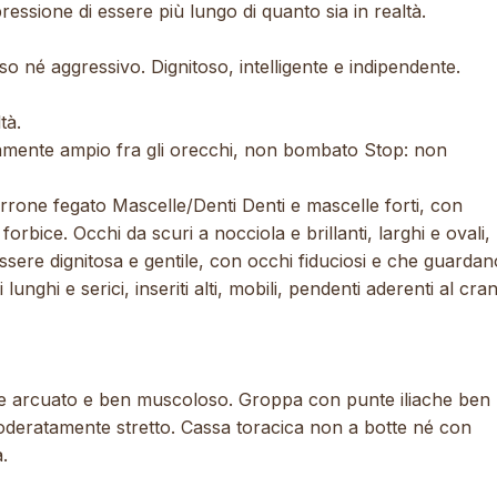
ressione di essere più lungo di quanto sia in realtà.
o né aggressivo. Dignitoso, intelligente e indipendente.
tà.
ente ampio fra gli orecchi, non bombato Stop: non
ne fegato Mascelle/Denti Denti e mascelle forti, con
orbice. Occhi da scuri a nocciola e brillanti, larghi e ovali
sere dignitosa e gentile, con occhi fiduciosi e che guardan
lunghi e serici, inseriti alti, mobili, pendenti aderenti al cra
e arcuato e ben muscoloso. Groppa con punte iliache ben
oderatamente stretto. Cassa toracica non a botte né con
a.