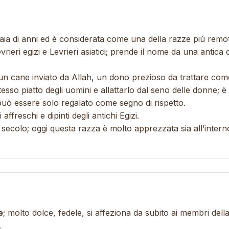
iaia di anni ed è considerata come una della razze più remo
vrieri egizi e Levrieri asiatici; prende il nome da una antica c
un cane inviato da Allah, un dono prezioso da trattare com
sso piatto degli uomini e allattarlo dal seno delle donne; è
 può essere solo regalato come segno di rispetto.
ffreschi e dipinti degli antichi Egizi.
X secolo; oggi questa razza è molto apprezzata sia all’intern
e
; molto dolce, fedele, si affeziona da subito ai membri dell
.