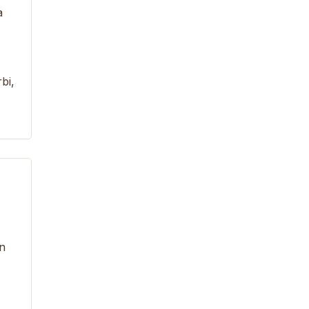
a
bi,
on