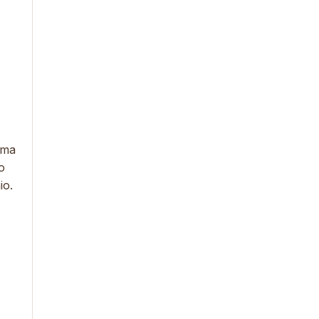
, ma
o
nio.