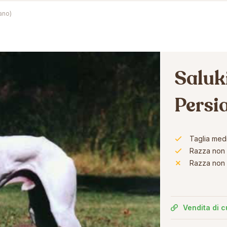
ano)
Saluki
Persi
Taglia med
Razza non 
Razza non 
Vendita di c