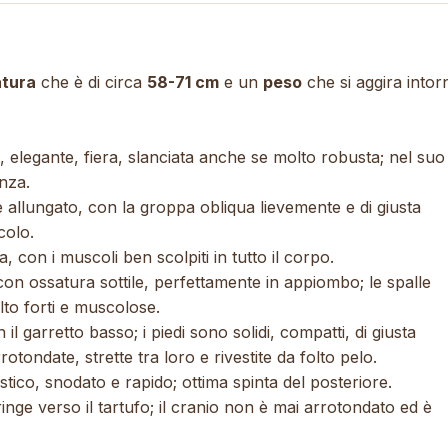
atura
che è di circa
58-71 cm
e un
peso
che si aggira intor
elegante, fiera, slanciata anche se molto robusta; nel suo
enza.
 allungato, con la groppa obliqua lievemente e di giusta
colo.
 con i muscoli ben scolpiti in tutto il corpo.
ei, con ossatura sottile, perfettamente in appiombo; le spalle
lto forti e muscolose.
n il garretto basso; i piedi sono solidi, compatti, di giusta
otondate, strette tra loro e rivestite da folto pelo.
stico, snodato e rapido; ottima spinta del posteriore.
ringe verso il tartufo; il cranio non è mai arrotondato ed è