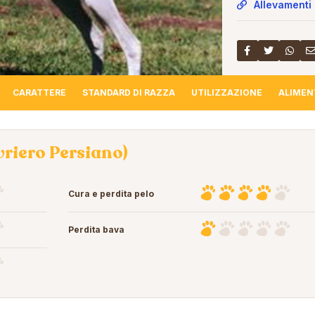
Allevamenti 
CARATTERE
STANDARD DI RAZZA
UTILIZZAZIONE
ALIMEN
vriero Persiano)
Cura e perdita pelo
Perdita bava