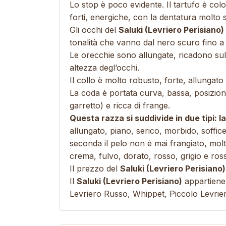
Lo stop è poco evidente. Il tartufo è col
forti, energiche, con la dentatura molto 
Gli occhi del
Saluki (Levriero Perisiano)
tonalità che vanno dal nero scuro fino a
Le orecchie sono allungate, ricadono sull
altezza degl’occhi.
Il collo è molto robusto, forte, allungato 
La coda è portata curva, bassa, posiziona
garretto) e ricca di frange.
Questa razza si suddivide in due tipi: l
allungato, piano, serico, morbido, soffice
seconda il pelo non è mai frangiato, molt
crema, fulvo, dorato, rosso, grigio e ro
Il prezzo del
Saluki (Levriero Perisiano
Il
Saluki (Levriero Perisiano)
appartiene
Levriero Russo
,
Whippet
,
Piccolo Levrier