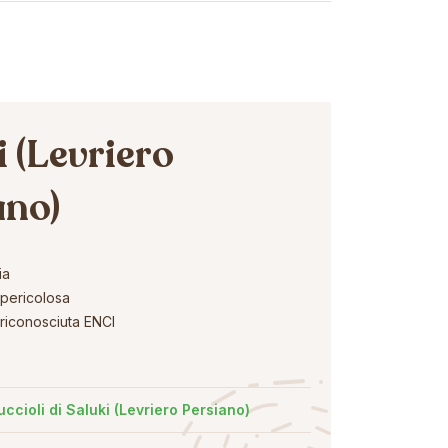
 (Levriero
ano)
ia
pericolosa
riconosciuta ENCI
uccioli di Saluki (Levriero Persiano)