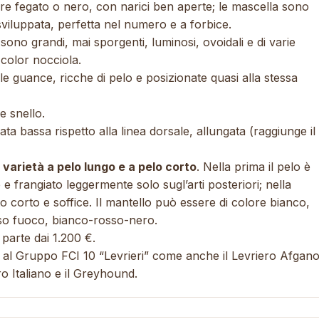
ore fegato o nero, con narici ben aperte; le mascella sono
sviluppata, perfetta nel numero e a forbice.
sono grandi, mai sporgenti, luminosi, ovoidali e di varie
 color nocciola.
e guance, ricche di pelo e posizionate quasi alla stessa
e snello.
ta bassa rispetto alla linea dorsale, allungata (raggiunge il
a varietà a pelo lungo e a pelo corto
. Nella prima il pelo è
 e frangiato leggermente solo sugl’arti posteriori; nella
o corto e soffice. Il mantello può essere di colore bianco,
sso fuoco, bianco-rosso-nero.
)
parte dai 1.200 €.
 al Gruppo FCI 10 “Levrieri” come anche il
Levriero Afgan
o Italiano
e il
Greyhound
.