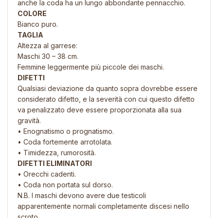
anche
la coda ha un lungo abbondante pennacchio.
COLORE
Bianco puro.
TAGLIA
Altezza al garrese:
Maschi 30 – 38 cm.
Femmine leggermente più piccole dei maschi.
DIFETTI
Qualsiasi deviazione da quanto sopra dovrebbe essere
considerato
difetto, e la severità con cui questo difetto
va penalizzato deve essere proporzionata alla
sua
gravità.
• Enognatismo o prognatismo.
• Coda fortemente arrotolata.
• Timidezza, rumorosità.
DIFETTI ELIMINATORI
• Orecchi cadenti.
• Coda non portata sul dorso.
N.B. I maschi devono avere due testicoli
apparentemente normali completamente
discesi nello
scroto.