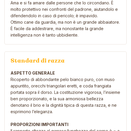
Ama e si fa amare dalle persone che lo circondano. È
molto protettivo nei confronti del padrone, aiutandolo e
difendendolo in caso di pericolo; è impavido.
Ottimo cane da guardia, ma non è un grande abbaiatore.
È facile da addestrare, ma nonostante la grande
intelligenza non è tanto ubbidiente.
Standard di razza
ASPETTO GENERALE
Ricoperto di abbondante pelo bianco puro, con muso
appuntito, orecchi
triangolari eretti, e coda frangiata
portata sopra il dorso. La costituzione vigorosa,
l’insieme
ben proporzionato, e la sua armoniosa bellezza
denotano il brio e la dignità
tipica di questa razza, e ne
esprimono l’eleganza.
PROPORZIONI IMPORTANTI
Il rapporto altezza al garrese/lunghezza del corpo è = a