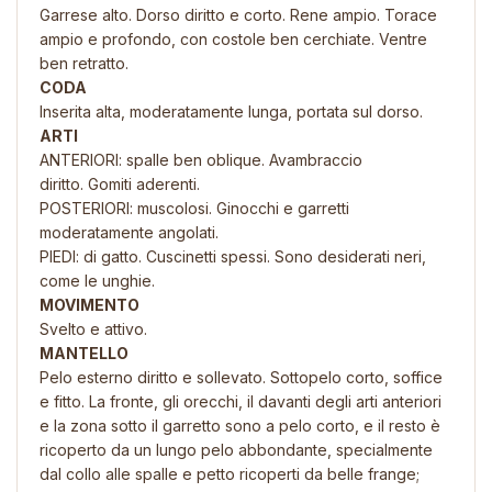
Garrese alto.
Dorso diritto e corto.
Rene ampio.
Torace
ampio e profondo, con costole ben cerchiate.
Ventre
ben retratto.
CODA
Inserita alta, moderatamente lunga, portata sul dorso.
ARTI
ANTERIORI: s
palle ben oblique.
Avambraccio
diritto.
Gomiti aderenti.
POSTERIORI: muscolosi.
Ginocchi e g
arretti
moderatamente angolati.
PIEDI: di gatto. Cuscinetti spessi. Sono desiderati neri,
come le unghie.
MOVIMENTO
Svelto e attivo.
MANTELLO
Pelo esterno diritto e sollevato. Sottopelo corto, soffice
e fitto. La fronte,
gli orecchi, il davanti degli arti anteriori
e la zona sotto il garretto sono a
pelo corto, e il resto è
ricoperto da un lungo pelo abbondante,
specialmente
dal collo alle spalle e petto ricoperti da belle frange;