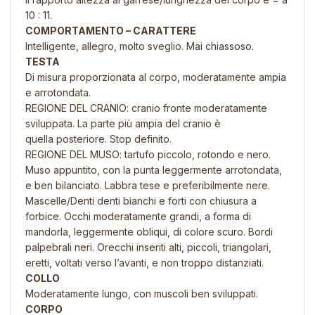
10 : 11.
COMPORTAMENTO – CARATTERE
Intelligente, allegro, molto sveglio. Mai chiassoso.
TESTA
Di misura proporzionata al corpo, moderatamente ampia
e arrotondata.
REGIONE DEL CRANIO: c
ranio fronte moderatamente
sviluppata. La parte più ampia del cranio è
quella
posteriore.
Stop definito.
REGIONE DEL MUSO: t
artufo piccolo, rotondo e nero.
M
uso appuntito, con la punta leggermente arrotondata,
e ben bilanciato. Labbra
tese e preferibilmente nere.
Mascelle/Denti denti bianchi e forti con chiusura a
forbice.
Occhi moderatamente grandi, a forma di
mandorla, leggermente obliqui, di
colore scuro. Bordi
palpebrali neri.
Orecchi inseriti alti, piccoli, triangolari,
eretti, voltati verso l’avanti, e non troppo
distanziati.
COLLO
Moderatamente lungo, con muscoli ben sviluppati.
CORPO