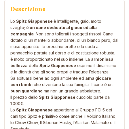
Descrizione
Lo
Spitz Giapponese
è Intelligente, gaio, molto
sveglio;
è un cane dedicato al gioco ed alla
compagnia
. Non sono tollerati i soggetti rissosi. Cane
dotato di un mantello abbondante, di un bianco puro, dal
muso appuntito, le orecchie erette e la coda a
pennacchio portata sul dorso e di costituzione robusta,
è molto proporzionato nel suo insieme. La
armoniosa
bellezza
dello
Spitz Giapponese
esprime il dinamismo
e la dignità che gli sono propri e traduce l’eleganza.
Sa abituarsi bene ad ogni ambiente ed
ama giocare
con i bimbi
che diventano la sua famiglia. Il cane è un
buon guardiano
ma non un grande abbaiatore.
Il prezzo dello
Spitz Giapponese
cucciolo parte da
1.000€.
Lo
Spitz Giapponese
appartiene al Gruppo FCI 5 dei
cani tipo Spitz e primitivo come anche il
Volpino Italiano
,
lo
Chow Chow
, Il
Siberian Husky
, l’
Alaskan Malamute
e il
Samoiedo
.