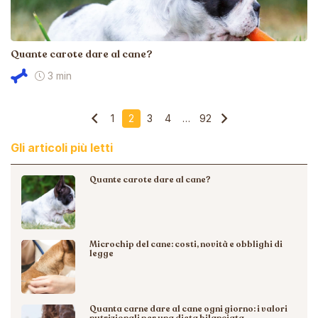
Quante carote dare al cane?
3 min
1
2
3
4
…
92
Gli articoli più letti
Quante carote dare al cane?
Microchip del cane: costi, novità e obblighi di
legge
Quanta carne dare al cane ogni giorno: i valori