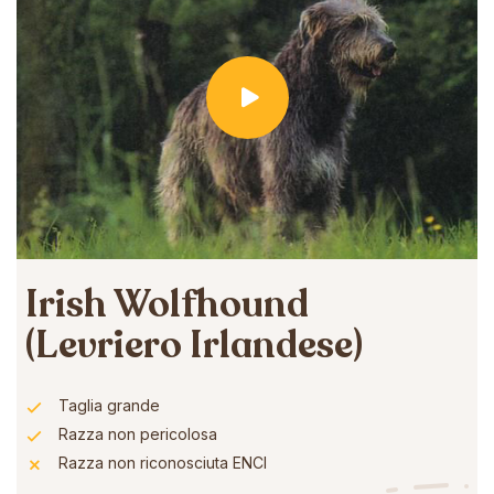
Irish Wolfhound
(Levriero Irlandese)
Taglia grande
Razza non pericolosa
Razza non riconosciuta ENCI