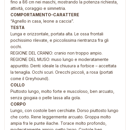
fino a 86 cm nei maschi, mostrando la potenza richiesta,
attività, coraggio e simmetria.
COMPORTAMENTO-CARATTERE
“Agnello in casa, leone a caccia”.
TESTA
Lunga e orizzontale, portata alta. Le ossa frontali
pochissimo rilevate, e piccolissima rientranza fra gli
occhi.
REGIONE DEL CRANIO: cranio non troppo ampio.
REGIONE DEL MUSO: muso lungo e moderatamente
appuntito. Denti: ideale la chiusura a forbice – accettata
la tenaglia. Occhi scuri. Orecchi piccoli, a rosa (portati
come il Greyhound).
COLLO
Piuttosto lungo, molto forte e muscoloso, ben arcuato,
senza giogaia o pelle lassa alla gola.
CORPO
Lungo, con costole ben cerchiate. Dorso piuttosto lungo
che corto. Rene leggermente arcuato. Groppa molto
ampia fra le punte iliache. Torace molto profondo,
moderatamente ampio; petto largo. Costole ben