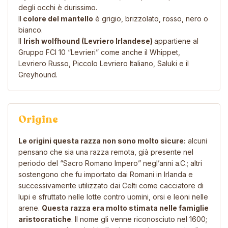
degli occhi è durissimo.
Il
colore del mantello
è grigio, brizzolato, rosso, nero o
bianco.
Il
Irish wolfhound (Levriero Irlandese)
appartiene al
Gruppo FCI 10 “Levrieri” come anche il
Whippet
,
Levriero Russo
,
Piccolo Levriero Italiano
,
Saluki
e il
Greyhound
.
Origine
Le origini questa razza non sono molto sicure:
alcuni
pensano che sia una razza remota, già presente nel
periodo del “Sacro Romano Impero” negl’anni a.C.; altri
sostengono che fu importato dai Romani in Irlanda e
successivamente utilizzato dai Celti come cacciatore di
lupi e sfruttato nelle lotte contro uomini, orsi e leoni nelle
arene.
Questa razza era molto stimata nelle famiglie
aristocratiche
. Il nome gli venne riconosciuto nel 1600;