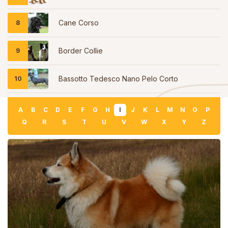
Cane Corso
Border Collie
Bassotto Tedesco Nano Pelo Corto
A
B
C
D
E
F
G
H
I
J
K
L
M
N
O
P
Q
R
S
T
U
V
W
X
Y
Z