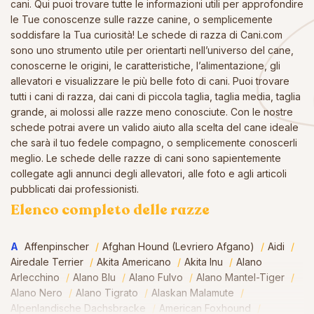
cani. Qui puoi trovare tutte le informazioni utili per approfondire
le Tue conoscenze sulle razze canine, o semplicemente
soddisfare la Tua curiosità! Le schede di razza di Cani.com
sono uno strumento utile per orientarti nell’universo del cane,
conoscerne le origini, le caratteristiche, l’alimentazione, gli
allevatori e visualizzare le più belle foto di cani. Puoi trovare
tutti i cani di razza, dai cani di piccola taglia, taglia media, taglia
grande, ai molossi alle razze meno conosciute. Con le nostre
schede potrai avere un valido aiuto alla scelta del cane ideale
che sarà il tuo fedele compagno, o semplicemente conoscerli
meglio. Le schede delle razze di cani sono sapientemente
collegate agli annunci degli allevatori, alle foto e agli articoli
pubblicati dai professionisti.
Elenco completo delle razze
A
Affenpinscher
Afghan Hound (Levriero Afgano)
Aidi
Airedale Terrier
Akita Americano
Akita Inu
Alano
Arlecchino
Alano Blu
Alano Fulvo
Alano Mantel-Tiger
Alano Nero
Alano Tigrato
Alaskan Malamute
Alpenlandische Dachsbracke
American Foxhound