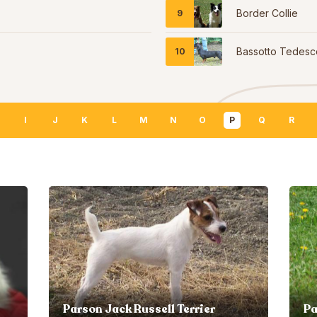
Border Collie
Bassotto Tedesc
I
J
K
L
M
N
O
P
Q
R
Parson Jack Russell Terrier