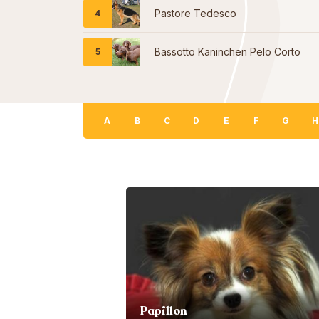
Pastore Tedesco
Bassotto Kaninchen Pelo Corto
A
B
C
D
E
F
G
H
Papillon