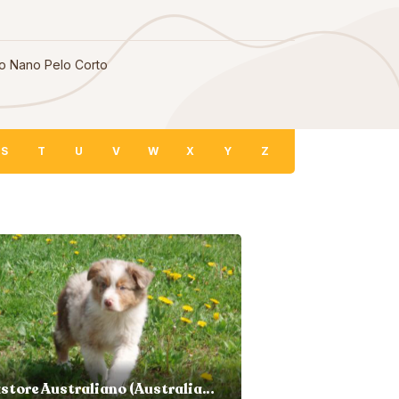
o Nano Pelo Corto
S
T
U
V
W
X
Y
Z
Pastore Australiano (Australian Shepherd)