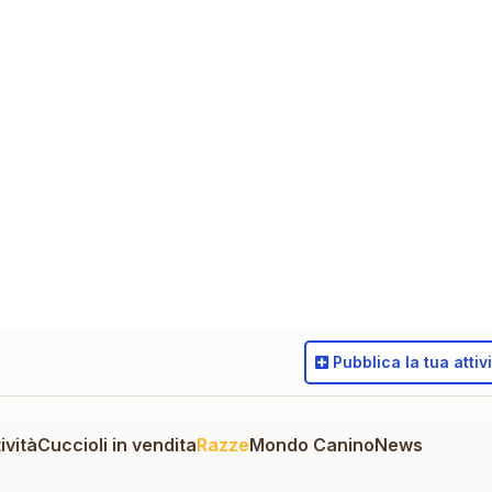
Pubblica
la tua attiv
ività
Cuccioli in vendita
Razze
Mondo Canino
News